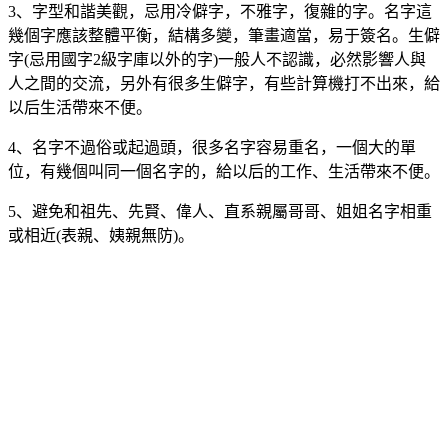
3、字型和諧美觀，忌用冷僻字，不雅字，復雜的字。名字這
幾個字應該整體平衡，結構多變，筆畫適當，易于簽名。生僻
字(忌用國字2級字庫以外的字)一般人不認識，必然影響人與
人之間的交流，另外有很多生僻字，有些計算機打不出來，給
以后生活帶來不便。
4、名字不過俗或起過頭，很多名字容易重名，一個大的單
位，有幾個叫同一個名字的，給以后的工作、生活帶來不便。
5、避免和祖先、先賢、偉人、直系親屬哥哥、姐姐名字相重
或相近(表親、姨親無防)。