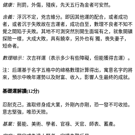
健康：
刑罰，外傷，殘疾，先天五行為金者可安然。
含義：
浮沉不定，兇吉維分。即因其他運的配合，或者成功
者，或者沉于失敗故在吉運者，成功自至，數理不良者不知不
覺之間陷于夫敗。其地不可測突然別開生面埏有之，就象開礦
探險一樣，大成大敗，具有饒幸，另外也有 獨，喪失妻子，
短命者。
數理暗示：
次吉祥運（表示多少有些障礙，但能獲得吉運）。
注：后運基于名字五格中的總格數理計算得出，寓意名字的將
來，預示中晚年運勢以及財富、收入，影響人生最終的成就。
基礎運解讀(12分)
忍耐克己，進取修身成大業，外剛內亦剛，恐一發不可收拾。
意志堅強，唯恐天險。
基業：
藝能、美術、學者、官祿、天官、師表、蓄產。