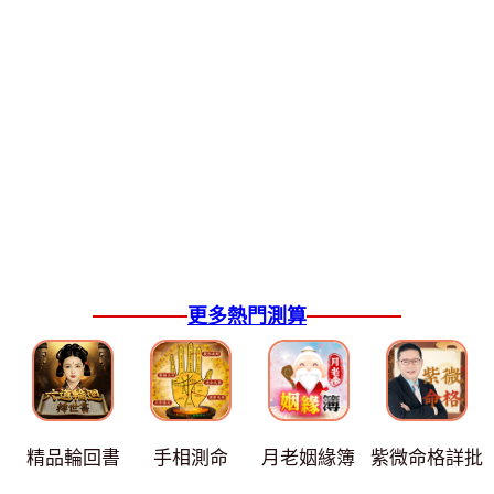
更多熱門測算
精品輪回書
手相測命
月老姻緣簿
紫微命格詳批