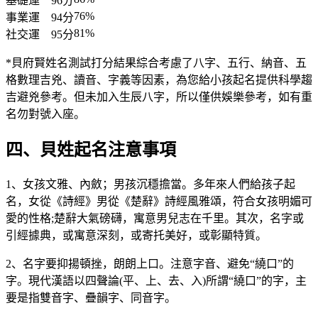
基礎運
96分
76%
事業運
94分
81%
社交運
95分
*貝府賢姓名測試打分結果綜合考慮了八字、五行、納音、五
格數理吉兇、讀音、字義等因素，為您給小孩起名提供科學趨
吉避兇參考。但未加入生辰八字，所以僅供娛樂參考，如有重
名勿對號入座。
四、貝姓起名注意事項
1、女孩文雅、內斂；男孩沉穩擔當。多年來人們給孩子起
名，女從《詩經》男從《楚辭》詩經風雅頌，符合女孩明媚可
愛的性格;楚辭大氣磅礴，寓意男兒志在千里。其次，名字或
引經據典，或寓意深刻，或寄托美好，或彰顯特質。
2、名字要抑揚頓挫，朗朗上口。注意字音、避免“繞口”的
字。現代漢語以四聲論(平、上、去、入)所謂“繞口”的字，主
要是指雙音字、疊韻字、同音字。