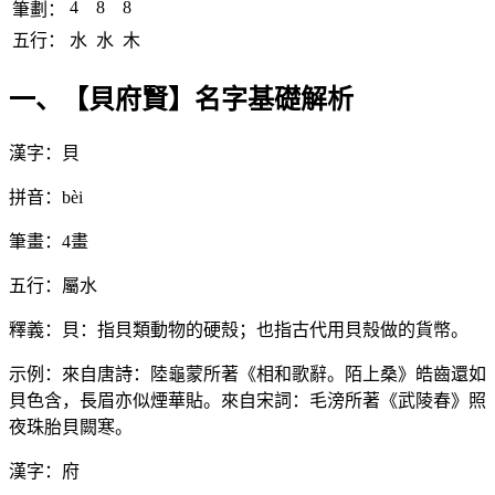
4
8
8
筆劃：
五行：
水
水
木
一、【貝府賢】名字基礎解析
漢字：貝
拼音：bèi
筆畫：4畫
五行：屬水
釋義：貝：指貝類動物的硬殼；也指古代用貝殼做的貨幣。
示例：來自唐詩：陸龜蒙所著《相和歌辭。陌上桑》皓齒還如
貝色含，長眉亦似煙華貼。來自宋詞：毛滂所著《武陵春》照
夜珠胎貝闕寒。
漢字：府