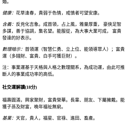
婚。
健康：
花草逢春，貴弱于色情，戒慎者可望安康。
含義：
反兇化吉象。成首領，占上風，雅量厚重， 豪俠足智
多謀，善于協調，集名望。能服從，為大事大業可成， 富貴
發達的好表示。
數理暗示：
首領運（智慧仁勇、立上位、能領導眾人）；富貴
運（多錢財、富貴、白手可獲巨財）。
注：事業運基于天格與人格之數理關系，為成功運，由此可推
斷人的事業成功率的高低。
社交運解讀(18分)
福壽圓滿，興家聚財，富貴榮華。長輩、朋友、下屬擁戴。能
獲子孫及財富，晚年福祉無窮。
基業：
天官，貴人，福星、官祿、進田、畜產。