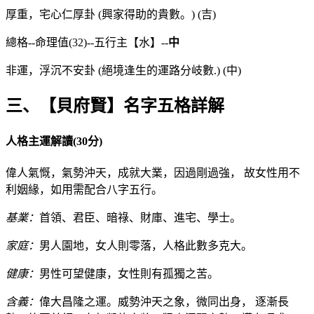
厚重，宅心仁厚卦 (興家得助的貴數。) (吉)
總格--命理值(32)--五行主【水】--
中
非運，浮沉不安卦 (絕境逢生的運路分岐數.) (中)
三、【貝府賢】名字五格詳解
人格主運解讀(30分)
偉人氣慨，氣勢沖天，成就大業，因過剛過強， 故女性用不
利姻緣，如用需配合八字五行。
基業：
首領、君臣、暗祿、財庫、進宅、學士。
家庭：
男人園地，女人則零落，人格此數多克大。
健康：
男性可望健康，女性則有孤獨之苦。
含義：
偉大昌隆之運。威勢沖天之象，微同出身， 逐漸長