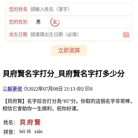
您的姓名
您的性別
男
女
出生日期
立即測算
貝府賢名字打分_貝府賢名字打多少分
解夢佬
2022年07月08日 21:13
2
0
【貝府賢】名字綜合打分為“85”分。你取的這個名字非常棒，
相信它會助你一生順利，祝你好運。
貝
府
賢
姓名：
bèi
fǔ
xián
拼音：