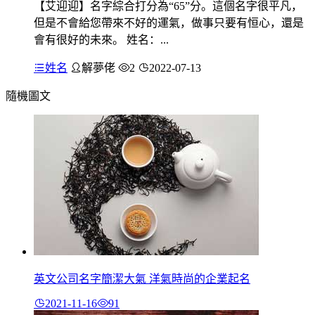
【艾迎迎】名字綜合打分為“65”分。這個名字很平凡，
但是不會給您帶來不好的運氣，做事只要有恒心，還是
會有很好的未來。 姓名：...
姓名
解夢佬
2
2022-07-13
隨機圖文
英文公司名字簡潔大氣 洋氣時尚的企業起名
2021-11-16
91