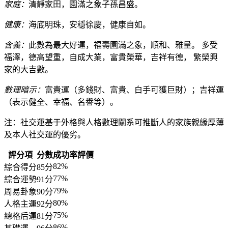
家庭：
清靜家田，園滿之象子孫昌盛。
健康：
海底明珠，安穩徐慶，健康自如。
含義：
此數為最大好運，福壽園滿之象，順和、雅量。 多受
福澤，德高望重，自成大業，富貴榮華，吉祥有德， 繁榮興
家的大吉數。
數理暗示：
富貴運（多錢財、富貴、白手可獲巨財）；吉祥運
（表示健全、幸福、名譽等）。
注：社交運基于外格與人格數理關系可推斷人的家族親緣厚薄
及本人社交運的優劣。
評分項
分數
成功率
評價
82%
綜合得分
85分
77%
綜合運勢
91分
79%
周易卦象
90分
80%
人格主運
92分
75%
總格后運
81分
86%