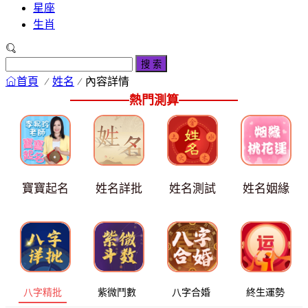
星座
生肖
搜 索
首頁
姓名
內容詳情
熱門測算
寶寶起名
姓名詳批
姓名測試
姓名姻緣
八字精批
紫微鬥數
八字合婚
終生運勢