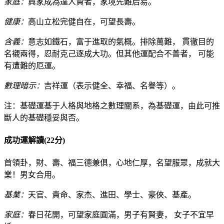
家庭：
興家成為達人賢者，家境先難后易。
健康：
高山立松完健自在，可望長壽。
含義：
意志如鐵石，富于進取的氣概。排除萬難， 貫徹目的
名襯兩得，忍耐克己逐成大功。但其他運配合不善者， 可能
有遭難的厄運。
數理暗示：
吉祥運（表示健全、幸福、名譽等）。
注：基礎運基于人格與地格之數理關系，為基礎運，由此可推
斷人的基礎穩妥與否。
成功運解讀(22分)
首領卦，財、壽、福三德兼俱，心地仁厚，名望服眾，成就大
業！男女合用。
基業：
天官、貴命、家杰、進田、學士、豪俠、基產。
家庭：
春日花開，可望家庭圓滿，男子有賢妻， 女子不宜早