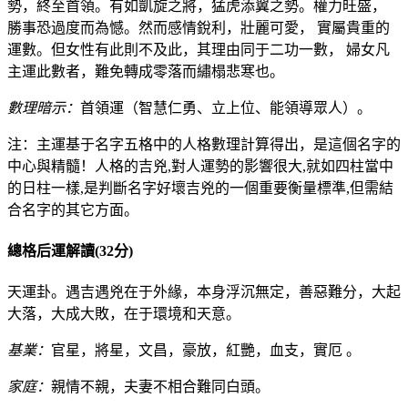
勢，終至首領。有如凱旋之將，猛虎添翼之勢。權力旺盛，
勝事恐過度而為憾。然而感情銳利，壯麗可愛， 實屬貴重的
運數。但女性有此則不及此，其理由同于二功一數， 婦女凡
主運此數者，難免轉成零落而繡榻悲寒也。
數理暗示：
首領運（智慧仁勇、立上位、能領導眾人）。
注：主運基于名字五格中的人格數理計算得出，是這個名字的
中心與精髓！人格的吉兇,對人運勢的影響很大,就如四柱當中
的日柱一樣,是判斷名字好壞吉兇的一個重要衡量標準,但需結
合名字的其它方面。
總格后運解讀(32分)
天運卦。遇吉遇兇在于外緣，本身浮沉無定，善惡難分，大起
大落，大成大敗，在于環境和天意。
基業：
官星，將星，文昌，豪放，紅艷，血支，實厄 。
家庭：
親情不親，夫妻不相合難同白頭。