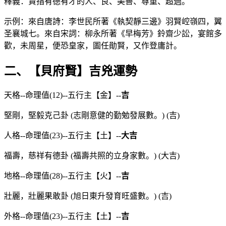
釋義：賢指有德有才的人、良、美善、尊重、超過。
示例：來自唐詩：李世民所著《執契靜三邊》羽賢崆嶺四，翼
圣襄城七。來自宋詞：柳永所著《早梅芳》鈴齋少訟，宴館多
歡，未周星，便恐皇家，圖任勛賢，又作登庸計。
二、【貝府賢】吉兇運勢
天格--命理值(12)--五行主【金】--
吉
堅剛，堅毅克己卦 (志剛意健的勤勉發展數。) (吉)
人格--命理值(23)--五行主【土】--
大吉
福壽，慈祥有德卦 (福壽共照的立身家數。) (大吉)
地格--命理值(28)--五行主【火】--
吉
壯麗，壯麗果敢卦 (旭日東升發育旺盛數。) (吉)
外格--命理值(23)--五行主【土】--
吉