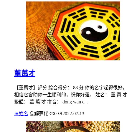
董萬才
【董萬才】評分 綜合得分： 88 分 你的名字起得很好，
相信它會助你一生順利的，祝你好運。 姓名： 董 萬 才
繁體： 蕫 萬 才 拼音： dong wan c...
姓名
解夢佬
0
2022-07-13