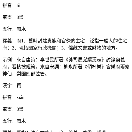
拼音：fǔ
筆畫：8畫
五行：屬水
釋義：府1、舊時封建貴族和官僚的主宅，泛指一般人的住宅
府；2、現指國家行政機關；3、儲藏文書或財物的地方。
示例：來自唐詩：李世民所著《詠司馬彪續漢志》討論窮義
府，看核披經笥。來自宋詞：柳永所著《傾杯樂》會樂府兩籍
神仙，梨園四部弦管。
漢字：賢
拼音：xián
筆畫：8畫
五行：屬木