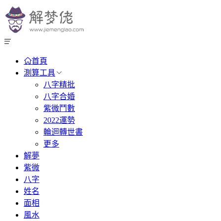
首頁
測算工具
八字精批
八字合婚
紫微鬥數
2022運勢
輪迴轉世書
更多
解夢
紫微
八字
姓名
面相
風水