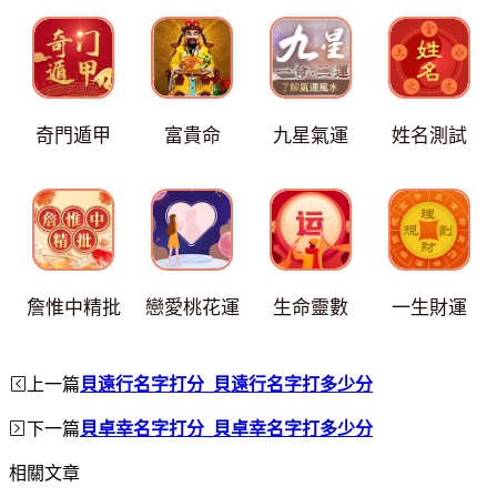
奇門遁甲
富貴命
九星氣運
姓名測試
詹惟中精批
戀愛桃花運
生命靈數
一生財運
上一篇
貝遠行名字打分_貝遠行名字打多少分
下一篇
貝卓幸名字打分_貝卓幸名字打多少分
相關文章