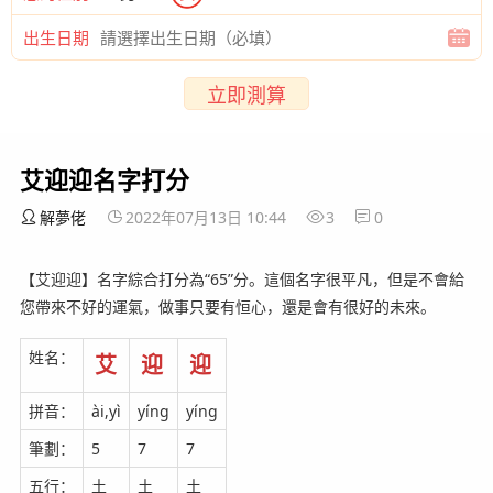
出生日期
立即測算
艾迎迎名字打分
解夢佬
2022年07月13日 10:44
3
0
【艾迎迎】名字綜合打分為“65”分。這個名字很平凡，但是不會給
您帶來不好的運氣，做事只要有恒心，還是會有很好的未來。
姓名：
艾
迎
迎
拼音：
ài,yì
yíng
yíng
筆劃：
5
7
7
五行：
土
土
土