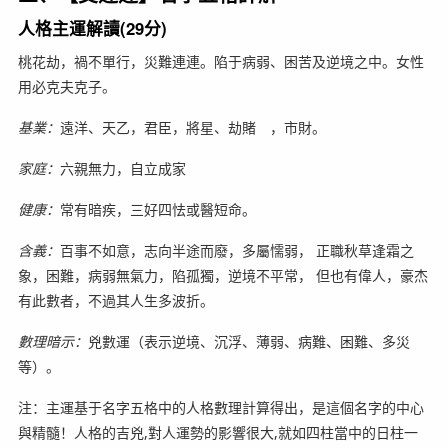
人格主運解讀(29分)
桃花劫，禍不單行，災難連連。陷于病弱、困苦及逆境之中。女性
用必克夫克子。
基業：
遠洋、天乙，君臣，將星、劫賭 ，市財。
家庭：
六親無力，自立成家
健康：
常有暗疾，三好四怯或醫短命。
含義：
百事不如意，志向半途而廢，多屬懦弱， 正職秋草逢霜之
象，困難，病弱無氣力，陷孤獨，逆境不平常， 但也有偉人，豪杰
有此數者，不過其人生多波折。
數理暗示：
兇數運（表示逆境、沉浮、薄弱、病難、困難、多災
等）。
注：主運基于名字五格中的人格數理計算得出，是這個名字的中心
與精髓！人格的吉兇,對人運勢的影響很大,就如四柱當中的日柱一