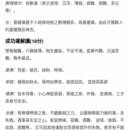
數理暗示：
兇數運（表示逆境、沉浮、薄弱、病難、困難、多災
等）。
注：基礎運基于人格與地格之數理關系，為基礎運，由此可推斷人
的基礎穩妥與否。
成功運解讀(18分)
眾叛親離，六親緣薄，物生蟲垢，不足不滿，孤軍作戰，沉淪苦
難，晚年最忌。
基業：
兇星、破厄、劫財、時祿。
家庭：
親情如秋水，骨肉似寒炭，施恩招怨。 宜提高氣節
健康：
枯木待春，小心神經衷弱，骨癌之疾、外傷、 皮膚病，三才
良者可安全。
含義：
有無理伸張之象，不顧脆弱之力， 企圖做無能力做的事，多
失敗。遇事易生足之心。家庭無緣，孤獨、遇難、 逆境、病弱、不
如意、困難等， 又可因其他運配合而導致意外的失敗，甚至有不能