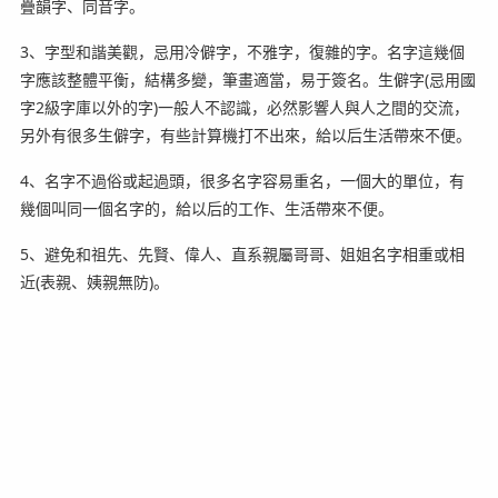
疊韻字、同音字。
3、字型和諧美觀，忌用冷僻字，不雅字，復雜的字。名字這幾個
字應該整體平衡，結構多變，筆畫適當，易于簽名。生僻字(忌用國
字2級字庫以外的字)一般人不認識，必然影響人與人之間的交流，
另外有很多生僻字，有些計算機打不出來，給以后生活帶來不便。
4、名字不過俗或起過頭，很多名字容易重名，一個大的單位，有
幾個叫同一個名字的，給以后的工作、生活帶來不便。
5、避免和祖先、先賢、偉人、直系親屬哥哥、姐姐名字相重或相
近(表親、姨親無防)。