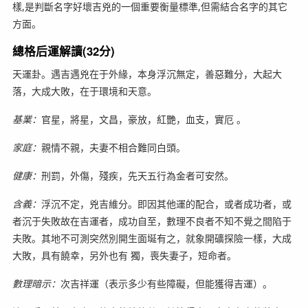
樣,是判斷名字好壞吉兇的一個重要衡量標準,但需結合名字的其它
方面。
總格后運解讀(32分)
天運卦。遇吉遇兇在于外緣，本身浮沉無定，善惡難分，大起大
落，大成大敗，在于環境和天意。
基業：
官星，將星，文昌，豪放，紅艷，血支，實厄 。
家庭：
親情不親，夫妻不相合難同白頭。
健康：
刑罰，外傷，殘疾，先天五行為金者可安然。
含義：
浮沉不定，兇吉維分。即因其他運的配合，或者成功者，或
者沉于失敗故在吉運者，成功自至，數理不良者不知不覺之間陷于
夫敗。其地不可測突然別開生面埏有之，就象開礦探險一樣，大成
大敗，具有饒幸，另外也有 獨，喪失妻子，短命者。
數理暗示：
次吉祥運（表示多少有些障礙，但能獲得吉運）。