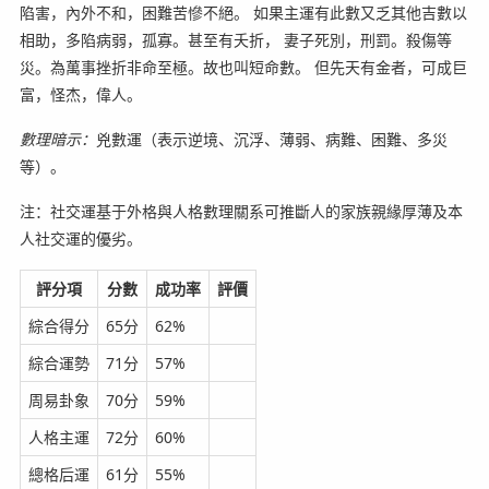
陷害，內外不和，困難苦慘不絕。 如果主運有此數又乏其他吉數以
相助，多陷病弱，孤寡。甚至有夭折， 妻子死別，刑罰。殺傷等
災。為萬事挫折非命至極。故也叫短命數。 但先天有金者，可成巨
富，怪杰，偉人。
數理暗示：
兇數運（表示逆境、沉浮、薄弱、病難、困難、多災
等）。
注：社交運基于外格與人格數理關系可推斷人的家族親緣厚薄及本
人社交運的優劣。
評分項
分數
成功率
評價
綜合得分
65分
62%
綜合運勢
71分
57%
周易卦象
70分
59%
人格主運
72分
60%
總格后運
61分
55%