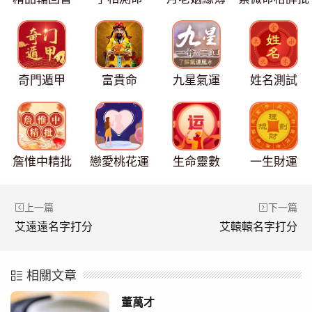
奇門遁甲
富貴命
九星氣運
姓名測試
詹惟中精批
戀愛桃花運
生命靈數
一生財運
上一篇
下一篇
艾遠遠名字打分
艾轅轅名字打分
相關文章
董萬才