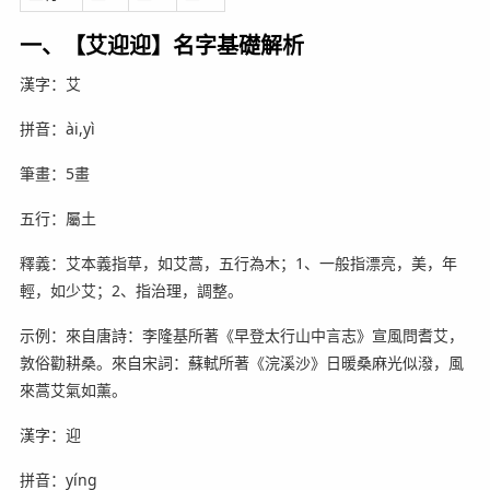
一、【艾迎迎】名字基礎解析
漢字：艾
拼音：ài,yì
筆畫：5畫
五行：屬土
釋義：艾本義指草，如艾蒿，五行為木；1、一般指漂亮，美，年
輕，如少艾；2、指治理，調整。
示例：來自唐詩：李隆基所著《早登太行山中言志》宣風問耆艾，
敦俗勸耕桑。來自宋詞：蘇軾所著《浣溪沙》日暖桑麻光似潑，風
來蒿艾氣如薰。
漢字：迎
拼音：yíng