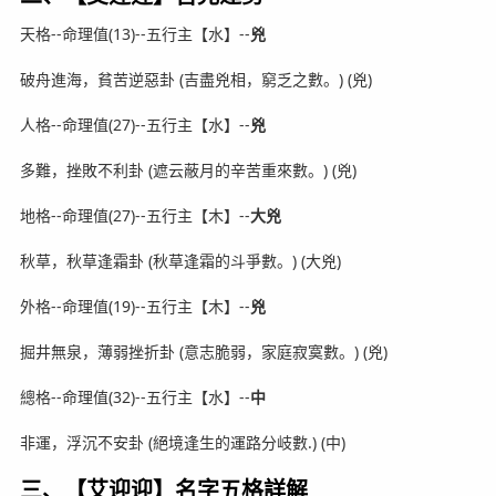
天格--命理值(13)--五行主【水】--
兇
破舟進海，貧苦逆惡卦 (吉盡兇相，窮乏之數。) (兇)
人格--命理值(27)--五行主【水】--
兇
多難，挫敗不利卦 (遮云蔽月的辛苦重來數。) (兇)
地格--命理值(27)--五行主【木】--
大兇
秋草，秋草逢霜卦 (秋草逢霜的斗爭數。) (大兇)
外格--命理值(19)--五行主【木】--
兇
掘井無泉，薄弱挫折卦 (意志脆弱，家庭寂寞數。) (兇)
總格--命理值(32)--五行主【水】--
中
非運，浮沉不安卦 (絕境逢生的運路分岐數.) (中)
三、【艾迎迎】名字五格詳解