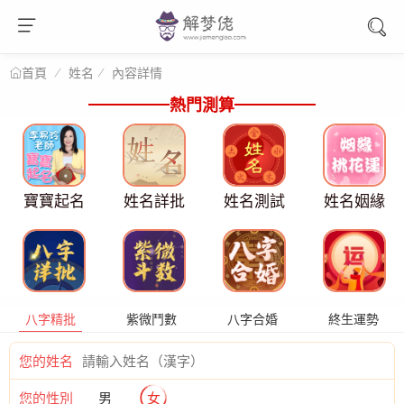
姓名
內容詳情
首頁
熱門測算
寶寶起名
姓名詳批
姓名測試
姓名姻緣
八字精批
紫微鬥數
八字合婚
終生運勢
您的姓名
您的性別
男
女