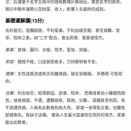
注：后運基于名字五格中的總格數理計算得出，寓意名字的將來，
預示中晚年運勢以及財富、收入，影響人生最終的成就。
基礎運解讀(13分)
名利皆空，孤獨窮困，不利家運，不利血緣至親，甚至病難、官
非、短命之象。如“三才”配合，會出高僧、富豪或怪杰。
基業：
官祿、圖印、太極、怪杰、富翁、突破。
家庭：
親情不睦，口說長短者多，力持賢明者平安。
健康：
女性成風流或與夫別離病弱，弱女皆晚婚。 多積德 可免短
命。
含義：
利去劫空，陷落窮迫、逆運、短命， 悲痛或者幼小離親而困
苦，或者病弱，不遇，遭難廢疾，貧困，災難， 孤獨甚至刑罰。有
不測遇兇禍，人格有此數者則為大兇， 即或一身得免災害。也難免
配偶喪失。有缺子這嘆。 實為人生最大惡運但在例外的怪杰，富豪
能出此數者。