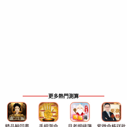
更多熱門測算
精品輪回書
手相測命
月老姻緣簿
紫微命格詳批