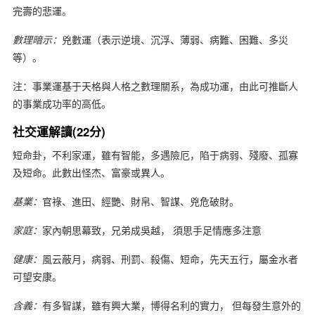
完壽的悲運。
數理暗示：
兇數運（表示逆境、沉浮、薄弱、病難、困難、多災
等）。
注：事業運基于天格與人格之數理關系，為成功運，由此可推斷人
的事業成功率的高低。
社交運解讀(22分)
短命卦，不利家運，雖有智能，多遇險厄，陷于病弱、殘廢、孤寡
及短命。此數出怪杰、富豪或異人。
基業：
官祿、進田、經艷、財帛、智謀、兇危破財。
家庭：
家內朝思幕致，兄弟成吳越， 須思手足情應多注意
健康：
風云蔽月，病弱、刑罰、殺傷、短命，先天五行，屬金水者
可望安康。
含義：
有多智謀，雖有興大業，博得名利的實力， 但每發生意外的