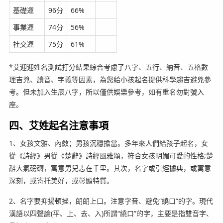
基礎運
96分
66%
事業運
74分
56%
社交運
75分
61%
*艾迎迎姓名測試打分結果綜合考慮了八字、五行、納音、五格數
理吉兇、讀音、字義等因素，為您給小孩起名提供科學趨吉避兇參
考。但未加入生辰八字，所以僅供娛樂參考，如有重名勿對號入
座。
四、艾姓起名注意事項
1、女孩文雅、內斂；男孩沉穩擔當。多年來人們給孩子起名，女
從《詩經》男從《楚辭》詩經風雅頌，符合女孩明媚可愛的性格;楚
辭大氣磅礴，寓意男兒志在千里。其次，名字或引經據典，或寓意
深刻，或寄托美好，或彰顯特質。
2、名字要抑揚頓挫，朗朗上口。注意字音、避免“繞口”的字。現代
漢語以四聲論(平、上、去、入)所謂“繞口”的字，主要是指雙音字、