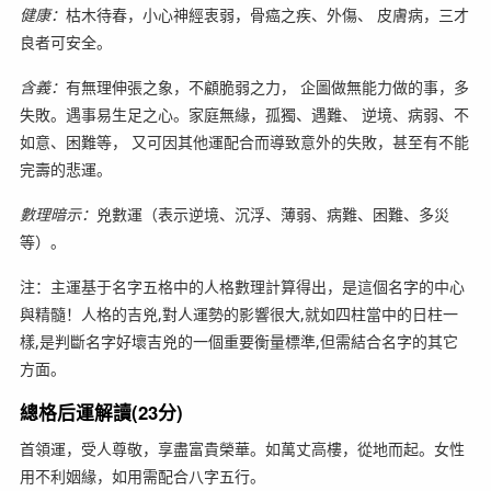
健康：
枯木待春，小心神經衷弱，骨癌之疾、外傷、 皮膚病，三才
良者可安全。
含義：
有無理伸張之象，不顧脆弱之力， 企圖做無能力做的事，多
失敗。遇事易生足之心。家庭無緣，孤獨、遇難、 逆境、病弱、不
如意、困難等， 又可因其他運配合而導致意外的失敗，甚至有不能
完壽的悲運。
數理暗示：
兇數運（表示逆境、沉浮、薄弱、病難、困難、多災
等）。
注：主運基于名字五格中的人格數理計算得出，是這個名字的中心
與精髓！人格的吉兇,對人運勢的影響很大,就如四柱當中的日柱一
樣,是判斷名字好壞吉兇的一個重要衡量標準,但需結合名字的其它
方面。
總格后運解讀(23分)
首領運，受人尊敬，享盡富貴榮華。如萬丈高樓，從地而起。女性
用不利姻緣，如用需配合八字五行。