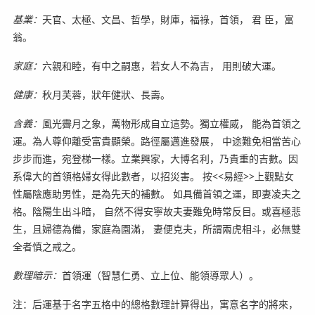
基業：
天官、太極、文昌、哲學，財庫，福祿，首領， 君 臣，富
翁。
家庭：
六親和睦，有中之嗣惠，若女人不為吉， 用則破大運。
健康：
秋月芙蓉，狀年健狀、長壽。
含義：
風光霽月之象，萬物形成自立這勢。獨立權威， 能為首領之
運。為人尊仰離受富貴顯榮。路徑屬邁進發展， 中途難免相當苦心
步步而進，宛登梯一樣。立業興家，大博名利，乃貴重的吉數。因
系偉大的首領格婦女得此數者，以招災害。 按<<易經>>上觀點女
性屬陰應助男性，是為先天的補數。 如具備首領之運，即妻凌夫之
格。陰陽生出斗暗， 自然不得安寧故夫妻難免時常反目。或喜極悲
生，且婦德為備，家庭為園滿， 妻便克夫，所謂兩虎相斗，必無雙
全者慎之戒之。
數理暗示：
首領運（智慧仁勇、立上位、能領導眾人）。
注：后運基于名字五格中的總格數理計算得出，寓意名字的將來，