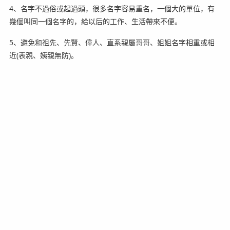
4、名字不過俗或起過頭，很多名字容易重名，一個大的單位，有
幾個叫同一個名字的，給以后的工作、生活帶來不便。
5、避免和祖先、先賢、偉人、直系親屬哥哥、姐姐名字相重或相
近(表親、姨親無防)。