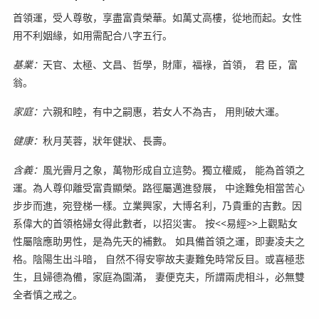
首領運，受人尊敬，享盡富貴榮華。如萬丈高樓，從地而起。女性
用不利姻緣，如用需配合八字五行。
基業：
天官、太極、文昌、哲學，財庫，福祿，首領， 君 臣，富
翁。
家庭：
六親和睦，有中之嗣惠，若女人不為吉， 用則破大運。
健康：
秋月芙蓉，狀年健狀、長壽。
含義：
風光霽月之象，萬物形成自立這勢。獨立權威， 能為首領之
運。為人尊仰離受富貴顯榮。路徑屬邁進發展， 中途難免相當苦心
步步而進，宛登梯一樣。立業興家，大博名利，乃貴重的吉數。因
系偉大的首領格婦女得此數者，以招災害。 按<<易經>>上觀點女
性屬陰應助男性，是為先天的補數。 如具備首領之運，即妻凌夫之
格。陰陽生出斗暗， 自然不得安寧故夫妻難免時常反目。或喜極悲
生，且婦德為備，家庭為園滿， 妻便克夫，所謂兩虎相斗，必無雙
全者慎之戒之。