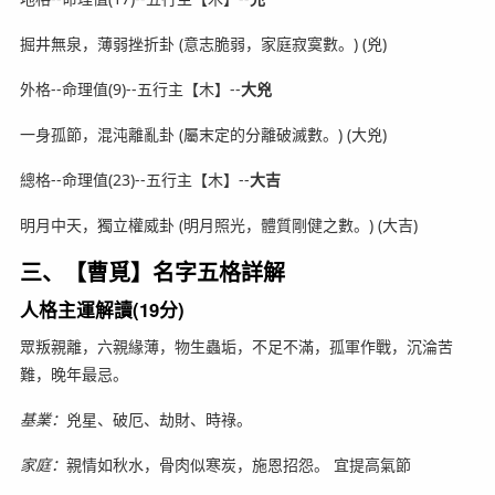
掘井無泉，薄弱挫折卦 (意志脆弱，家庭寂寞數。) (兇)
外格--命理值(9)--五行主【木】--
大兇
一身孤節，混沌離亂卦 (屬末定的分離破滅數。) (大兇)
總格--命理值(23)--五行主【木】--
大吉
明月中天，獨立權威卦 (明月照光，體質剛健之數。) (大吉)
三、【曹覓】名字五格詳解
人格主運解讀(19分)
眾叛親離，六親緣薄，物生蟲垢，不足不滿，孤軍作戰，沉淪苦
難，晚年最忌。
基業：
兇星、破厄、劫財、時祿。
家庭：
親情如秋水，骨肉似寒炭，施恩招怨。 宜提高氣節