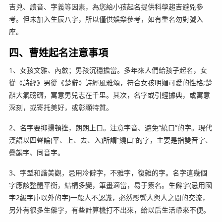
吉兇、讀音、字義等因素，為您給小孩起名提供科學趨吉避兇參
考。但未加入生辰八字，所以僅供娛樂參考，如有重名勿對號入
座。
四、曹姓起名注意事項
1、女孩文雅、內斂；男孩沉穩擔當。多年來人們給孩子起名，女
從《詩經》男從《楚辭》詩經風雅頌，符合女孩明媚可愛的性格;楚
辭大氣磅礴，寓意男兒志在千里。其次，名字或引經據典，或寓意
深刻，或寄托美好，或彰顯特質。
2、名字要抑揚頓挫，朗朗上口。注意字音、避免“繞口”的字。現代
漢語以四聲論(平、上、去、入)所謂“繞口”的字，主要是指雙音字、
疊韻字、同音字。
3、字型和諧美觀，忌用冷僻字，不雅字，復雜的字。名字這幾個
字應該整體平衡，結構多變，筆畫適當，易于簽名。生僻字(忌用國
字2級字庫以外的字)一般人不認識，必然影響人與人之間的交流，
另外有很多生僻字，有些計算機打不出來，給以后生活帶來不便。