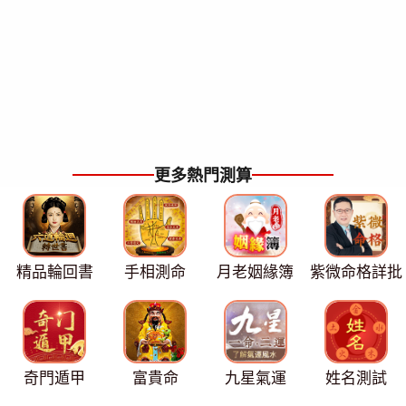
更多熱門測算
精品輪回書
手相測命
月老姻緣簿
紫微命格詳批
奇門遁甲
富貴命
九星氣運
姓名測試