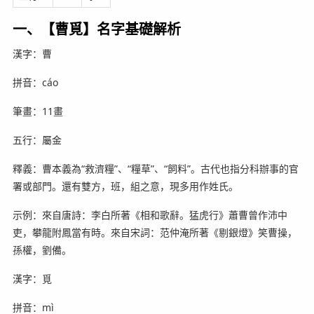
一、【曹覓】名字基礎解析
漢字：曹
拼音：cáo
筆畫：11畫
五行：屬金
釋義：曹本義為“救濟糧”、“糧草”、“飼料”。古代也指分科辦事的官
署或部門。還有雙方，班，組之意，現多用作姓氏。
示例：來自唐詩：李白所著《相和歌辭。猛虎行》蕭曹曾作沛中
吏，攀龍附鳳當有時。來自宋詞：范仲淹所著《剔銀燈》笑曹操，
孫權，劉備。
漢字：覓
拼音：mì