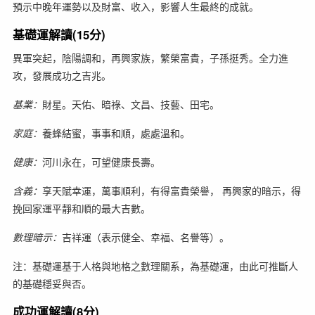
預示中晚年運勢以及財富、收入，影響人生最終的成就。
基礎運解讀(15分)
異軍突起，陰陽調和，再興家族，繁榮富貴，子孫挺秀。全力進
攻，發展成功之吉兆。
基業：
財星。天佑、暗祿、文昌、技藝、田宅。
家庭：
養蜂結蜜，事事和順，處處溫和。
健康：
河川永在，可望健康長壽。
含義：
享天賦幸運，萬事順利，有得富貴榮譽， 再興家的暗示，得
挽回家運平靜和順的最大吉數。
數理暗示：
吉祥運（表示健全、幸福、名譽等）。
注：基礎運基于人格與地格之數理關系，為基礎運，由此可推斷人
的基礎穩妥與否。
成功運解讀(8分)