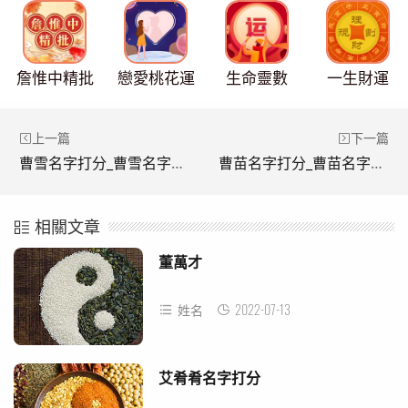
詹惟中精批
戀愛桃花運
生命靈數
一生財運
上一篇
下一篇
曹雪名字打分_曹雪名字打多少分
曹苗名字打分_曹苗名字打多少分
相關文章
董萬才
2022-07-13
姓名
艾肴肴名字打分