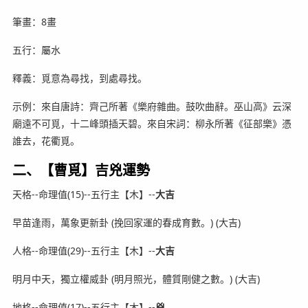
筆畫：8畫
五行：屬水
釋義：覓意為尋找，到處尋找。
示例：來自唐詩：齊己所著《樂府雜曲。鼓吹曲辭。巫山高》云深
廟遠不可覓，十二峰頭插天碧。來自宋詞：柳永所著《征部樂》憑
誰去，花衢覓。
二、【曹覓】吉兇運勢
天格--命理值(15)--五行主【木】--
大吉
早苗逢雨，萬象更新卦 (挽回家運的春成育數。) (大吉)
人格--命理值(29)--五行主【木】--
大吉
明月中天，獨立權威卦 (明月照光，體質剛健之數。) (大吉)
地格--命理值(17)--五行主【木】--
兇