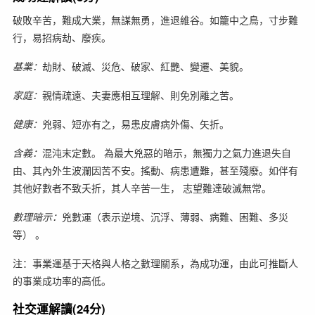
破敗辛苦，難成大業，無謀無勇，進退維谷。如籠中之鳥，寸步難
行，易招病劫、廢疾。
基業：
劫財、破滅、災危、破家、紅艷、變遷、美貌。
家庭：
親情疏遠、夫妻應相互理解、則免別離之苦。
健康：
兇弱、短亦有之，易患皮膚病外傷、矢折。
含義：
混沌末定數。 為最大兇惡的暗示，無獨力之氣力進退失自
由、其內外生波瀾因苦不安。搖動、病患遭難，甚至殘廢。如伴有
其他好數者不致夭折，其人辛苦一生， 志望難達破滅無常。
數理暗示：
兇數運（表示逆境、沉浮、薄弱、病難、困難、多災
等） 。
注：事業運基于天格與人格之數理關系，為成功運，由此可推斷人
的事業成功率的高低。
社交運解讀(24分)