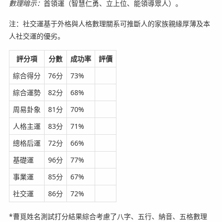
數理暗示：
首領運（智慧仁勇、立上位、能領導眾人）。
注：社交運基于外格與人格數理關系可推斷人的家族親緣厚薄及本
人社交運的優劣。
評分項
分數
成功率
評價
綜合得分
76分
73%
綜合運勢
82分
68%
周易卦象
81分
70%
人格主運
83分
71%
總格后運
72分
66%
基礎運
96分
77%
事業運
85分
67%
社交運
86分
72%
*曹覓姓名測試打分結果綜合考慮了八字、五行、納音、五格數理