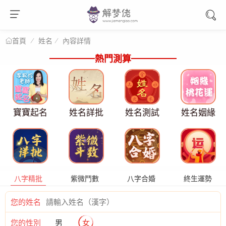
姓名
內容詳情
首頁
熱門測算
寶寶起名
姓名詳批
姓名測試
姓名姻緣
八字精批
紫微鬥數
八字合婚
終生運勢
您的姓名
您的性別
男
女