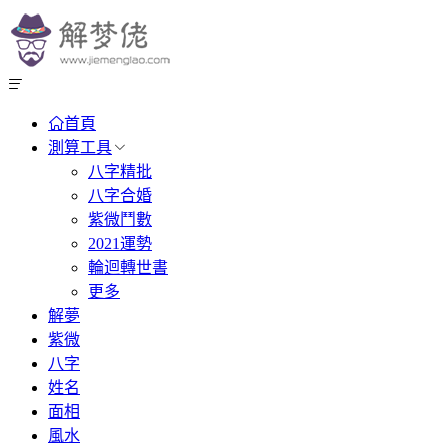
首頁
測算工具
八字精批
八字合婚
紫微鬥數
2021運勢
輪迴轉世書
更多
解夢
紫微
八字
姓名
面相
風水