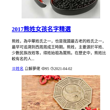
2017熊姓女孩名字精選
熊姓，為中華姓氏之一，也是我國最古老的姓氏之一，
最早可追溯到西周周成王時期。熊姓，主要源於羋姓、
少數民族改姓等，得姓始祖為鬻熊。在歷史中，熊姓比
較有名的人...
姓名
解夢佬
95
2021-04-02