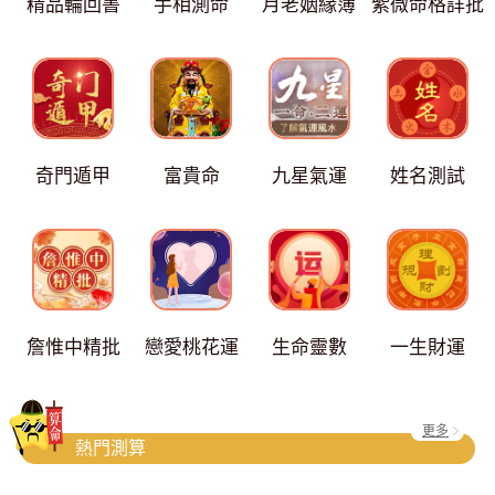
精品輪回書
手相測命
月老姻緣簿
紫微命格詳批
奇門遁甲
富貴命
九星氣運
姓名測試
詹惟中精批
戀愛桃花運
生命靈數
一生財運
更多
熱門測算