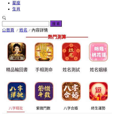
星座
生肖
搜 索
首頁
姓名
內容詳情
熱門測算
精品輪回書
手相測命
姓名測試
姓名姻緣
八字精批
紫微鬥數
八字合婚
終生運勢