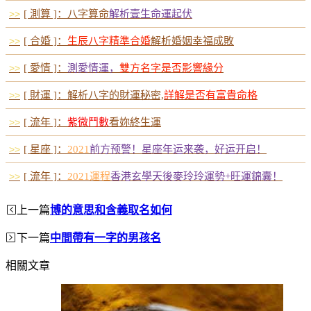
>>
[ 測算 ]：八字算命
解析壹生命運起伏
>>
[ 合婚 ]：
生辰八字精準合婚
解析婚姻幸福成敗
>>
[ 愛情 ]：
測愛情運，
雙方名字是否影響緣分
>>
[ 財運 ]：解析八字的財運秘密,
詳解是否有富貴命格
>>
[ 流年 ]：
紫微鬥數
看妳終生運
>>
[ 星座 ]：
2021
前方预警！星座年运来袭，好运开启！
>>
[ 流年 ]：
2021運程
香港玄學天後麥玲玲運勢+旺運錦囊！
上一篇
博的意思和含義取名如何
下一篇
中間帶有一字的男孩名
相關文章