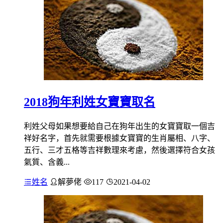
2018狗年利姓女寶寶取名
利姓父母如果想要給自己在狗年出生的女寶寶取一個吉
祥好名字，首先就需要根據女寶寶的生肖屬相、八字、
五行、三才五格等吉祥數理來考慮，然後選擇符合女孩
氣質、含義...
姓名
解夢佬
117
2021-04-02