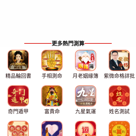
更多熱門測算
精品輪回書
手相測命
月老姻緣簿
紫微命格詳批
奇門遁甲
富貴命
九星氣運
姓名測試