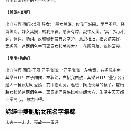
且用這兩個字的名字很個性。
【其姝+其孌】
出自詩經·國風·邶風·靜女：“
靜女其姝，俟我于城隅。愛而不見，搔
首踟躕。靜女其孌，貽我彤管。彤管有煒，說懌女美。
”其：指示代
詞，連詞，助詞。姝和孌都帶有女字旁，意思相近，指女孩美好、
柔順等。這兩個名字可寓意女孩美麗大方，花顏月貌，婉約清麗。
【陽陽+陶陶】
出自詩經·國風·王風·君子陽陽：“
君子陽陽，左執簧，右招我由房，
其樂只且！君子陶陶，左執翿，右招我由敖，其樂只且！
”疊字名字
給人一種親切可愛感，其中指明亮，溫暖；陶指快樂的樣子。雙胞
胎女孩起這兩個名字，寓意她們性格比較爽朗大方，生活中天天都
非常開心，陶然自得。
詩經中雙胞胎女孩名字集錦
未央——未艾、寁故——寁好