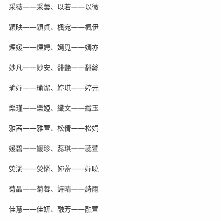
采薇——采蕓、以若——以微
穎映——穎貞、楓宛——楓伊
煙媛——煙娉、嫣覓——嫣亦
妙凡——妙安、馡艷——馡絲
瑜嬋——瑜潔、婷琪——婷元
樂瑾——樂婭、纖文——纖玉
雅茜——雅萱、松倩——松娟
媛碧——媛珍、蕊琪——蕊萱
熒瀠——熒憐、嬋蕾——嬋曉
菊晶——菊蓉、詩晴——詩雨
佳慧——佳妍、融芳——融萱