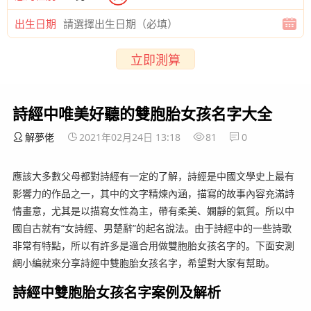
出生日期
立即測算
詩經中唯美好聽的雙胞胎女孩名字大全
解夢佬
2021年02月24日 13:18
81
0
應該大多數父母都對詩經有一定的了解，詩經是中國文學史上最有
影響力的作品之一，其中的文字精煉內涵，描寫的故事內容充滿詩
情畫意，尤其是以描寫女性為主，帶有柔美、嫻靜的氣質。所以中
國自古就有“女詩經、男楚辭”的起名說法。由于詩經中的一些詩歌
非常有特點，所以有許多是適合用做雙胞胎女孩名字的。下面安測
網小編就來分享詩經中雙胞胎女孩名字，希望對大家有幫助。
詩經中雙胞胎女孩名字案例及解析