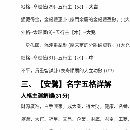
地格--命理值(29)--五行主【火】--
大吉
掘藏得金，金錢豐惠卦 (家門余慶的金錢豐盈數。) (大
外格--命理值(9)--五行主【木】--
大兇
一身孤節，混沌離亂卦 (屬末定的分離破滅數。) (大兇
總格--命理值(31)--五行主【水】--
中
不平，貴重智謀卦 (泉舟順展的大立功數.) (中)
三、【安鷺】名字五格詳解
人格主運解讀(31分)
財源廣進，白手興家。成大業，得大財，健康、名譽
基業：
大官、福星、文昌、企業，財庫、君臣，工商、