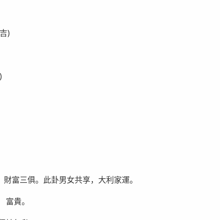
吉)
)
、財富三俱。此卦男女共享，大利家運。
 富貴。