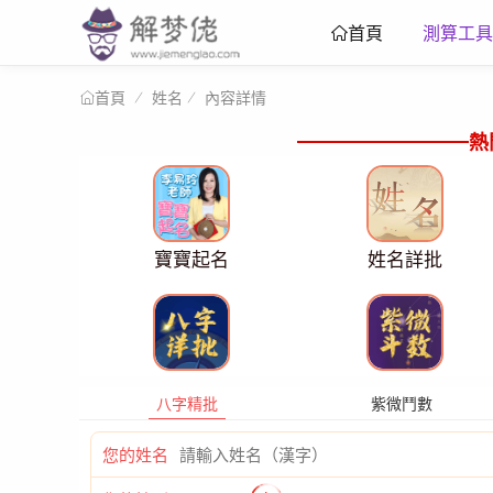
測算工具
首頁
姓名
內容詳情
首頁
熱
寶寶起名
姓名詳批
八字精批
紫微鬥數
您的姓名