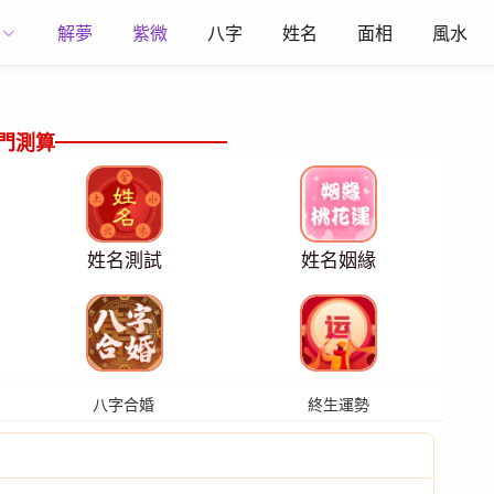
解夢
紫微
八字
姓名
面相
風水
門測算
姓名測試
姓名姻緣
八字合婚
終生運勢