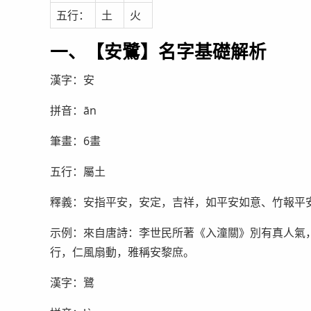
五行：
土
火
一、【安鷺】名字基礎解析
漢字：安
拼音：ān
筆畫：6畫
五行：屬土
釋義：安指平安，安定，吉祥，如平安如意、竹報平
示例：來自唐詩：李世民所著《入潼關》別有真人氣
行，仁風扇動，雅稱安黎庶。
漢字：鷺