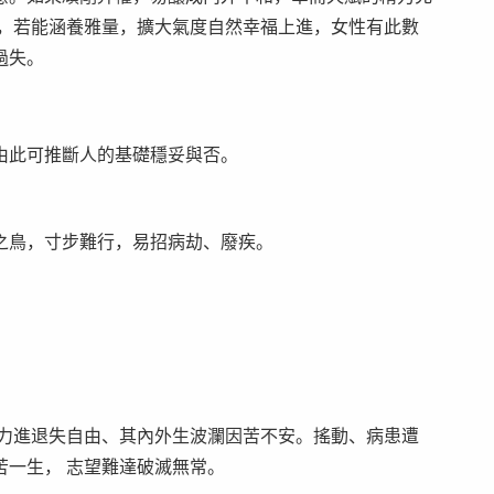
難，若能涵養雅量，擴大氣度自然幸福上進，女性有此數
過失。
由此可推斷人的基礎穩妥與否。
之鳥，寸步難行，易招病劫、廢疾。
。
氣力進退失自由、其內外生波瀾因苦不安。搖動、病患遭
苦一生， 志望難達破滅無常。