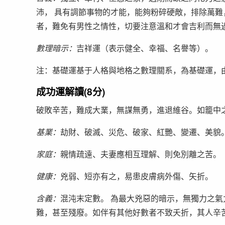
沛， 具有調節事物的才能，能夠粉碎硬敵，排除萬
者，難免有男性之情性，切要注意溫和才會吉利而無
數理暗示：
吉祥運（表示健全、幸福、名譽等）。
注：基礎運基于人格與地格之數理關系，為基礎運，
成功運解讀(8分)
破敗辛苦，難成大業，無謀無勇，進退維谷。如籠中
基業：
劫財、破滅、災危、破家、紅艷、變遷、美貌
家庭：
親情疏遠、夫妻應相互理解、則免別離之苦。
健康：
兇弱、短亦有之，易患皮膚病外傷、矢折。
含義：
混沌末定數。 為最大兇惡的暗示，無獨力之
難，甚至殘廢。如伴有其他好數者不致夭折，其人辛