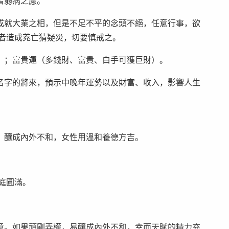
者弱病之慮。
成就大業之相，但是不足不平的念頭不絕，任意行事，欲
或者造成茺亡猜疑災，切要慎戒之。
）；富貴運（多錢財、富貴、白手可獲巨財）。
名字的將來，預示中晚年運勢以及財富、收入，影響人生
，釀成內外不和，女性用溫和養德方吉。
庭圓滿。
意。如果頑剛弄權，易釀成內外不和，幸而天賦的精力充