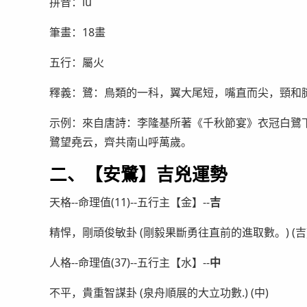
拼音：lù
筆畫：18畫
五行：屬火
釋義：鷺：鳥類的一科，翼大尾短，嘴直而尖，頸和腿
示例：來自唐詩：李隆基所著《千秋節宴》衣冠白鷺
鷺望堯云，齊共南山呼萬歲。
二、【安鷺】吉兇運勢
天格--命理值(11)--五行主【金】--
吉
精悍，剛頑俊敏卦 (剛毅果斷勇往直前的進取數。) (吉
人格--命理值(37)--五行主【水】--
中
不平，貴重智謀卦 (泉舟順展的大立功數.) (中)