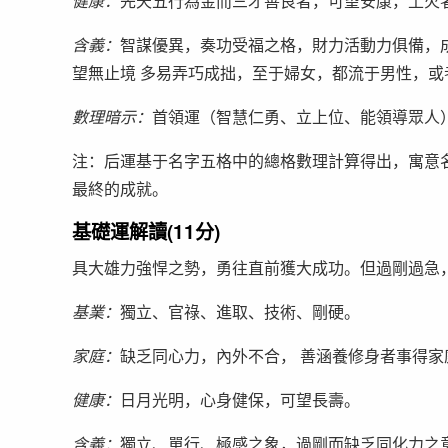
健康：
先天五行為金而三才善良者，可望安康，土火
含義：
智謀優異，奏功受福之格，財力活動力俱備，
望無止境 多易弄巧成拙，至于婦女，都流于男性，
數理暗示：
首領運（智慧仁勇、立上位、能領導眾人
注：后運基于名字五格中的總格數理計算得出，寓意
最終的成就。
基礎運解讀(11分)
具大雄力強悍之勢，勇往直前獲大成功。但過剛過急
基業：
獨立、官祿、進取、技術、剛硬。
家庭：
缺乏同心力，內外不合， 善涵養修身者事得家
健康：
日月光明，心身健保，可望長壽。
含義：
獨立、單行、極感之象，過剛而缺乏同化力之