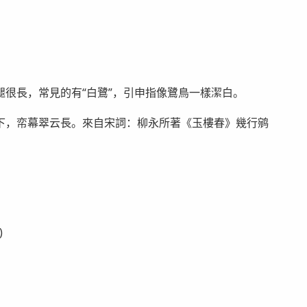
很長，常見的有“白鷺”，引申指像鷺鳥一樣潔白。
下，帟幕翠云長。來自宋詞：柳永所著《玉樓春》幾行鹓
)