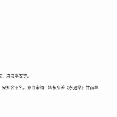
安、歲歲平安等。
，安知名不名。來自宋詞：柳永所著《永遇樂》甘雨車