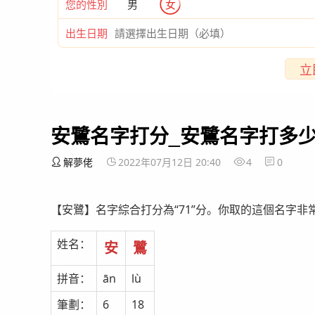
您的性別
男
女
出生日期
立
安鷺名字打分_安鷺名字打多
解夢佬
2022年07月12日 20:40
4
0
【安鷺】名字綜合打分為“71”分。你取的這個名字
姓名：
安
鷺
拼音：
ān
lù
筆劃：
6
18