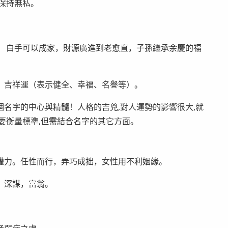
保持無私。
， 白手可以成家，財源廣進到老愈直，子孫繼承余慶的福
；吉祥運（表示健全、幸福、名譽等）。
名字的中心與精髓！人格的吉兇,對人運勢的影響很大,就
要衡量標準,但需結合名字的其它方面。
權力。任性而行，弄巧成拙，女性用不利姻緣。
，深謀，富翁。