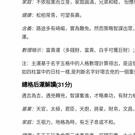
家庭：
不依祖業而立身，家庭圓滿，兄弟和睦， 但應
健康：
松柏常青，可望長壽。
含義：
路途多有崎嶇，實為難免。然而策略智謀出眾
運。
數理暗示：
富貴運（多錢財、富貴、白手可獲巨財）
注：主運基于名字五格中的人格數理計算得出，是這個
如四柱當中的日柱一樣,是判斷名字好壞吉兇的一個重
總格后運解讀(31分)
遇吉為吉，遇兇轉兇，智謀奮進，才略奏功，有財力
基業：
天官，太極，君臣，天廚，將星，財帛，文昌
家庭：
乏祖力，地格為時，有乏子息或不和。