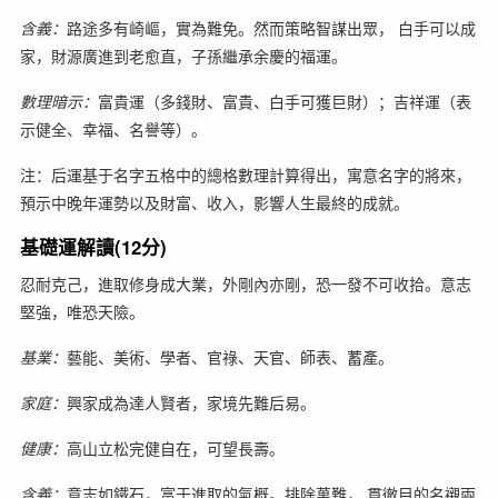
含義：
路途多有崎嶇，實為難免。然而策略智謀出眾， 白手可以成
家，財源廣進到老愈直，子孫繼承余慶的福運。
數理暗示：
富貴運（多錢財、富貴、白手可獲巨財）；吉祥運（表
示健全、幸福、名譽等）。
注：后運基于名字五格中的總格數理計算得出，寓意名字的將來，
預示中晚年運勢以及財富、收入，影響人生最終的成就。
基礎運解讀(12分)
忍耐克己，進取修身成大業，外剛內亦剛，恐一發不可收拾。意志
堅強，唯恐天險。
基業：
藝能、美術、學者、官祿、天官、師表、蓄產。
家庭：
興家成為達人賢者，家境先難后易。
健康：
高山立松完健自在，可望長壽。
含義：
意志如鐵石，富于進取的氣概。排除萬難， 貫徹目的名襯兩