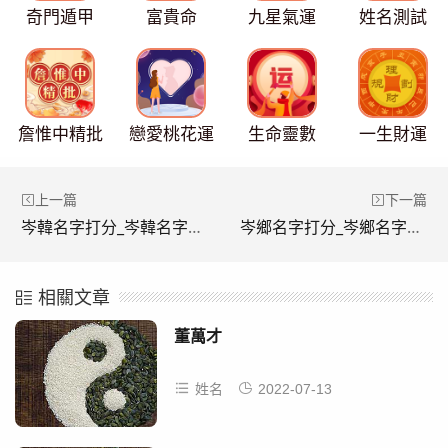
奇門遁甲
富貴命
九星氣運
姓名測試
詹惟中精批
戀愛桃花運
生命靈數
一生財運
上一篇
下一篇
岑韓名字打分_岑韓名字打多少分
岑鄉名字打分_岑鄉名字打多少分
相關文章
董萬才
姓名
2022-07-13