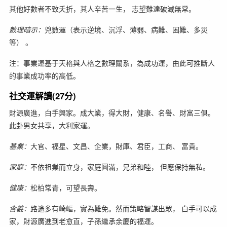
其他好數者不致夭折，其人辛苦一生， 志望難達破滅無常。
數理暗示：
兇數運（表示逆境、沉浮、薄弱、病難、困難、多災
等） 。
注：事業運基于天格與人格之數理關系，為成功運，由此可推斷人
的事業成功率的高低。
社交運解讀(27分)
財源廣進，白手興家。成大業，得大財，健康、名譽、財富三俱。
此卦男女共享，大利家運。
基業：
大官、福星、文昌、企業，財庫、君臣，工商、 富貴。
家庭：
不依祖業而立身，家庭圓滿，兄弟和睦， 但應保持無私。
健康：
松柏常青，可望長壽。
含義：
路途多有崎嶇，實為難免。然而策略智謀出眾， 白手可以成
家，財源廣進到老愈直，子孫繼承余慶的福運。