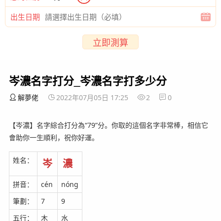
出生日期
立即測算
岑濃名字打分_岑濃名字打多少分
解夢佬
2022年07月05日 17:25
2
0
【岑濃】名字綜合打分為“79”分。你取的這個名字非常棒，相信它
會助你一生順利，祝你好運。
姓名：
岑
濃
拼音：
cén
nóng
筆劃：
7
9
五行：
木
水