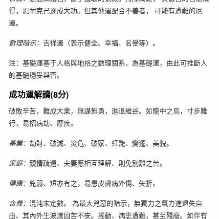
得，忍耐克己逐成大功。但其他運配合不善者， 可能有遭難的厄
運。
數理暗示：
吉祥運（表示健全、幸福、名譽等）。
注：基礎運基于人格與地格之數理關系，為基礎運，由此可推斷人
的基礎穩妥與否。
成功運解讀(8分)
破敗辛苦，難成大業，無謀無勇，進退維谷。如籠中之鳥，寸步難
行，易招病劫、廢疾。
基業：
劫財、破滅、災危、破家、紅艷、變遷、美貌。
家庭：
親情疏遠、夫妻應相互理解、則免別離之苦。
健康：
兇弱、短亦有之，易患皮膚病外傷、矢折。
含義：
混沌末定數。 為最大兇惡的暗示，無獨力之氣力進退失自
由、其內外生波瀾因苦不安。搖動、病患遭難，甚至殘廢。如伴有