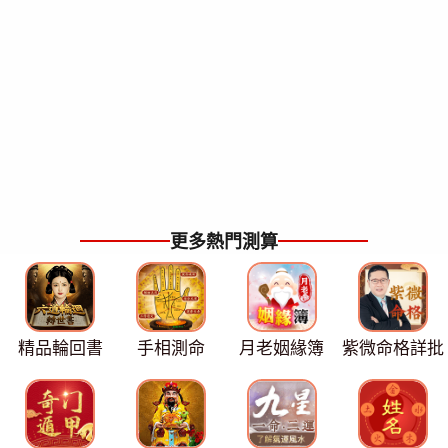
更多熱門測算
精品輪回書
手相測命
月老姻緣簿
紫微命格詳批