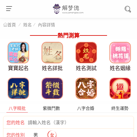
姓名
內容詳情
首頁
熱門測算
寶寶起名
姓名詳批
姓名測試
姓名姻緣
八字精批
紫微鬥數
八字合婚
終生運勢
您的姓名
您的性別
男
女