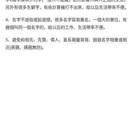
另外有很多生僻字，有些計算機打不出來，給以后生活帶來不便。
4、名字不過俗或起過頭，很多名字容易重名，一個大的單位，有
幾個叫同一個名字的，給以后的工作、生活帶來不便。
5、避免和祖先、先賢、偉人、直系親屬哥哥、姐姐名字相重或相
近(表親、姨親無防)。