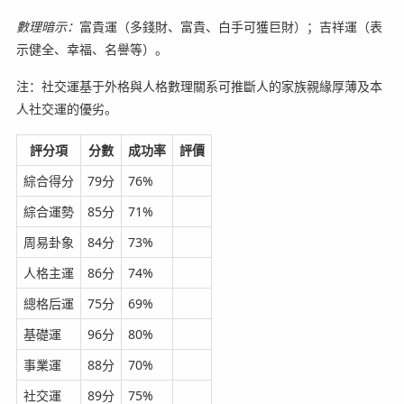
數理暗示：
富貴運（多錢財、富貴、白手可獲巨財）；吉祥運（表
示健全、幸福、名譽等）。
注：社交運基于外格與人格數理關系可推斷人的家族親緣厚薄及本
人社交運的優劣。
評分項
分數
成功率
評價
綜合得分
79分
76%
綜合運勢
85分
71%
周易卦象
84分
73%
人格主運
86分
74%
總格后運
75分
69%
基礎運
96分
80%
事業運
88分
70%
社交運
89分
75%