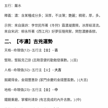
五行：屬水
釋義：濃：含某種成分多；深厚，不淡薄；艷麗；稠密，厚，多。
示例：來自唐詩：李世民所著《冬狩》霜濃凝廣隰，冰厚結清流。
來自宋詞：柳永所著《西江月》好夢狂隨飛絮，閑愁濃勝香醪。
二、【岑濃】吉兇運勢
天格--命理值(12)--五行主【金】--
吉
堅剛，堅毅克己卦 (志剛意健的勤勉發展數。) (吉)
人格--命理值(32)--五行主【火】--
大吉
掘藏得金，金錢豐惠卦 (家門余慶的金錢豐盈數。) (大吉)
地格--命理值(23)--五行主【金】--
中
鐵鏡重磨，掌權利達卦 (有志竟成的內外吉數。) (中)