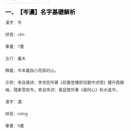
一、【岑濃】名字基礎解析
漢字：岑
拼音：cén
筆畫：7畫
五行：屬木
釋義：岑本義指小而高的山。
示例：來自唐詩：李世民所著《初春登樓即目觀作述懷》鏤丹霞錦
岫，殘素雪斑岑。來自宋詞：黃庭堅所著《兩同心》秋水遙岑。
漢字：濃
拼音：nóng
筆畫：9畫