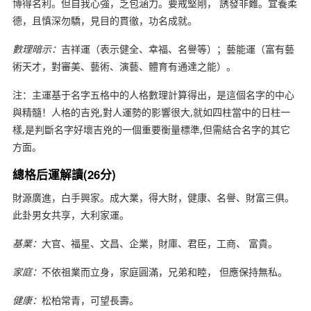
博得名利。但自我心強，乏包涵力。要戒堅剛， 誘發非難。宜養柔
德，且慎深勿驕，見目的貫徹，功名成就。
數理暗示：
吉祥運（表示健全、幸福、名譽等）；藝能運（富有藝
術天才，對審美、藝術、演藝、體育有通達之能）。
注：主運基于名字五格中的人格數理計算得出，是這個名字的中心
與精髓！人格的吉兇,對人運勢的影響很大,就如四柱當中的日柱一
樣,是判斷名字好壞吉兇的一個重要衡量標準,但需結合名字的其它
方面。
總格后運解讀(26分)
財源廣進，白手興家。成大業，得大財，健康、名譽、財富三俱。
此卦男女共享，大利家運。
基業：
大官、福星、文昌、企業，財庫、君臣，工商、 富貴。
家庭：
不依祖業而立身，家庭圓滿，兄弟和睦， 但應保持無私。
健康：
松柏常青，可望長壽。