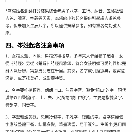
*岑濃姓名測試打分結果綜合考慮了八字、五行、納音、五格數理
吉兇、讀音、字義等因素，為您給小孩起名提供科學趨吉避兇參
考。但未加入生辰八字，所以僅供娛樂參考，如有重名勿對號入
座。
四、岑姓起名注意事項
1、女孩文雅、內斂；男孩沉穩擔當。多年來人們給孩子起名，女
從《詩經》男從《楚辭》詩經風雅頌，符合女孩明媚可愛的性格;楚
辭大氣磅礴，寓意男兒志在千里。其次，名字或引經據典，或寓意
深刻，或寄托美好，或彰顯特質。
2、名字要抑揚頓挫，朗朗上口。注意字音、避免“繞口”的字。現代
漢語以四聲論(平、上、去、入)所謂“繞口”的字，主要是指雙音字、
疊韻字、同音字。
3、字型和諧美觀，忌用冷僻字，不雅字，復雜的字。名字這幾個
字應該整體平衡，結構多變，筆畫適當，易于簽名。生僻字(忌用國
字2級字庫以外的字)一般人不認識，必然影響人與人之間的交流，