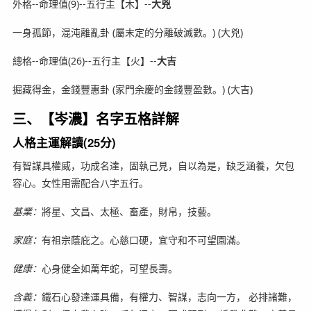
外格--命理值(9)--五行主【木】--
大兇
一身孤節，混沌離亂卦 (屬末定的分離破滅數。) (大兇)
總格--命理值(26)--五行主【火】--
大吉
掘藏得金，金錢豐惠卦 (家門余慶的金錢豐盈數。) (大吉)
三、【岑濃】名字五格詳解
人格主運解讀(25分)
有智謀具權威，功成名達，固執己見，自以為是，缺乏涵養，欠包
容心。女性用需配合八字五行。
基業：
將星、文昌、太極、畜產，財帛，技藝。
家庭：
有祖宗蔭庇之。心慈口硬，宜守和不可望園滿。
健康：
心身健全如萬年蛇，可望長壽。
含義：
鐵石心發達運具備，有權力、智謀，志向一方， 必排諸難，