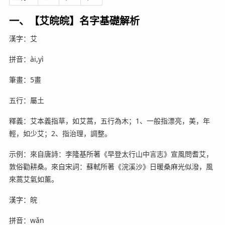
一、【艾皖皖】名字基礎解析
漢字：艾
拼音：ài,yì
筆畫：5畫
五行：屬土
釋義：艾本義指草，如艾蒿，五行為木；1、一般指漂亮，美，年
輕，如少艾；2、指治理，調整。
示例：來自唐詩：李隆基所著《早登太行山中言志》宣風問耆艾，
敦俗勸耕桑。來自宋詞：蘇軾所著《浣溪沙》日暖桑麻光似潑，風
來蒿艾氣如薰。
漢字：皖
拼音：wǎn