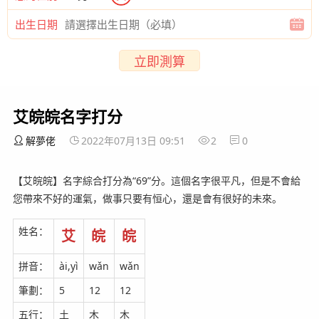
出生日期
立即測算
艾皖皖名字打分
解夢佬
2022年07月13日 09:51
2
0
【艾皖皖】名字綜合打分為“69”分。這個名字很平凡，但是不會給
您帶來不好的運氣，做事只要有恒心，還是會有很好的未來。
姓名：
艾
皖
皖
拼音：
ài,yì
wǎn
wǎn
筆劃：
5
12
12
五行：
土
木
木