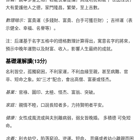
大有愛護他人之德，家門隆昌，繁榮，至上吉數。
數理暗示：
富貴運（多錢財、富貴、白手可獲巨財）；吉祥運（表
示健全、幸福、名譽等）。
注：后運基于名字五格中的總格數理計算得出，寓意名字的將來，
預示中晚年運勢以及財富、收入，影響人生最終的成就。
基礎運解讀(13分)
名利皆空，孤獨窮困，不利家運，不利血緣至親，甚至病難、官
非、短命之象。如“三才”配合，會出高僧、富豪或怪杰。
基業：
官祿、圖印、太極、怪杰、富翁、突破。
家庭：
親情不睦，口說長短者多，力持賢明者平安。
健康：
女性成風流或與夫別離病弱，弱女皆晚婚。 多積德 可免短
命。
含義：
利去劫空，陷落窮迫、逆運、短命， 悲痛或者幼小離親而困