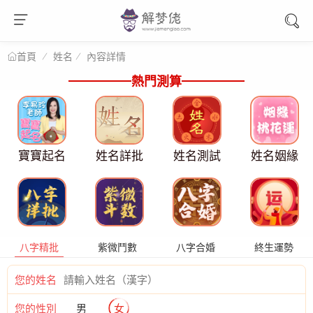
姓名
內容詳情
首頁
熱門測算
寶寶起名
姓名詳批
姓名測試
姓名姻緣
八字精批
紫微鬥數
八字合婚
終生運勢
您的姓名
您的性別
男
女