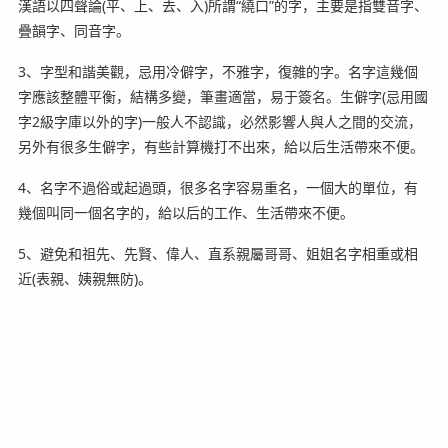
漢語以四聲論(平、上、去、入)所謂“繞口”的字，主要是指雙音字、
疊韻字、同音字。
3、字型和諧美觀，忌用冷僻字，不雅字，復雜的字。名字這幾個
字應該整體平衡，結構多變，筆畫適當，易于簽名。生僻字(忌用國
字2級字庫以外的字)一般人不認識，必然影響人與人之間的交流，
另外有很多生僻字，有些計算機打不出來，給以后生活帶來不便。
4、名字不過俗或起過頭，很多名字容易重名，一個大的單位，有
幾個叫同一個名字的，給以后的工作、生活帶來不便。
5、避免和祖先、先賢、偉人、直系親屬哥哥、姐姐名字相重或相
近(表親、姨親無防)。