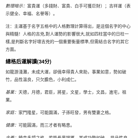
數理暗示：
富貴運（多錢財、富貴、白手可獲巨財）；吉祥運（表
示健全、幸福、名譽等）。
注：主運基于名字五格中的人格數理計算得出，是這個名字的中心
與精髓！人格的吉兇,對人運勢的影響很大,就如四柱當中的日柱一
樣,是判斷名字好壞吉兇的一個重要衡量標準,但需結合名字的其它
方面。
總格后運解讀(34分)
如龍游淺灘，未成大運，卻僥幸得貴人來助，事業如意，勢如破
竹，品性溫良，只欠膽色，小利成仁。
基業：
天德，月德，君臣，將星，文星，學士，文昌，進宅，祖
業。
家庭：
家門隆星，可能園滿，子孫旺發，男有雙妻之格。
健康：
可能圓滿，而三才者有略患。
含義：
饒幸多望之格，若能長輩提攜，其成功勢如破 ，世品性良，