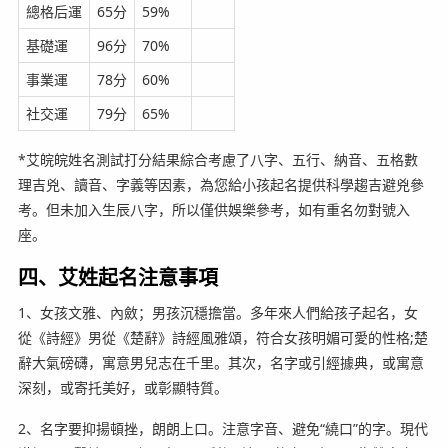
總格后運
65分
59%
基礎運
96分
70%
事業運
78分
60%
社交運
79分
65%
*艾皖皖姓名測試打分結果綜合考慮了八字、五行、納音、五格數
理吉兇、讀音、字義等因素，為您給小孩起名提供科學趨吉避兇參
考。但未加入生辰八字，所以僅供娛樂參考，如有重名勿對號入
座。
四、艾姓起名注意事項
1、女孩文雅、內斂；男孩沉穩擔當。多年來人們給孩子起名，女
從《詩經》男從《楚辭》詩經風雅頌，符合女孩明媚可愛的性格;楚
辭大氣磅礴，寓意男兒志在千里。其次，名字或引經據典，或寓意
深刻，或寄托美好，或彰顯特質。
2、名字要抑揚頓挫，朗朗上口。注意字音、避免“繞口”的字。現代