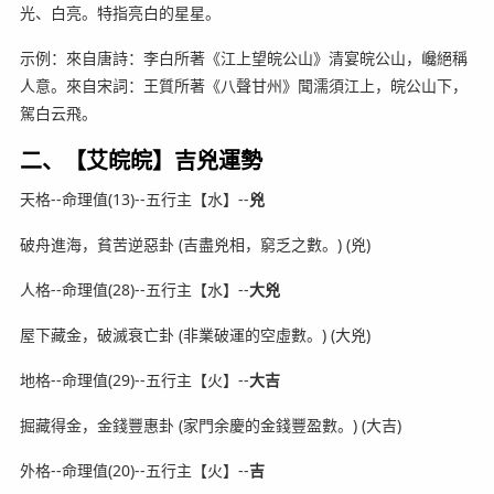
光、白亮。特指亮白的星星。
示例：來自唐詩：李白所著《江上望皖公山》清宴皖公山，巉絕稱
人意。來自宋詞：王質所著《八聲甘州》聞濡須江上，皖公山下，
駕白云飛。
二、【艾皖皖】吉兇運勢
天格--命理值(13)--五行主【水】--
兇
破舟進海，貧苦逆惡卦 (吉盡兇相，窮乏之數。) (兇)
人格--命理值(28)--五行主【水】--
大兇
屋下藏金，破滅衰亡卦 (非業破運的空虛數。) (大兇)
地格--命理值(29)--五行主【火】--
大吉
掘藏得金，金錢豐惠卦 (家門余慶的金錢豐盈數。) (大吉)
外格--命理值(20)--五行主【火】--
吉