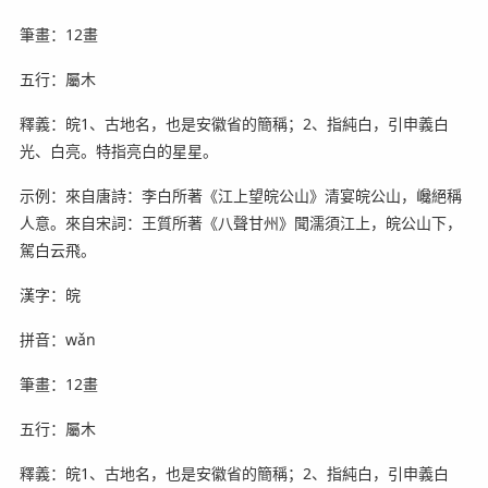
筆畫：12畫
五行：屬木
釋義：皖1、古地名，也是安徽省的簡稱；2、指純白，引申義白
光、白亮。特指亮白的星星。
示例：來自唐詩：李白所著《江上望皖公山》清宴皖公山，巉絕稱
人意。來自宋詞：王質所著《八聲甘州》聞濡須江上，皖公山下，
駕白云飛。
漢字：皖
拼音：wǎn
筆畫：12畫
五行：屬木
釋義：皖1、古地名，也是安徽省的簡稱；2、指純白，引申義白