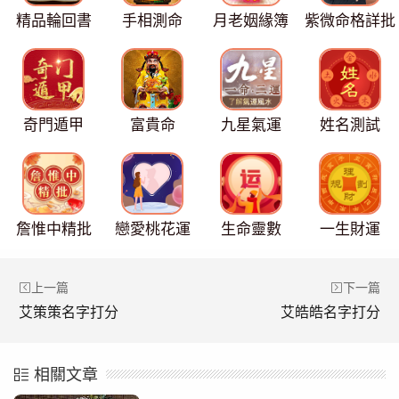
精品輪回書
手相測命
月老姻緣簿
紫微命格詳批
奇門遁甲
富貴命
九星氣運
姓名測試
詹惟中精批
戀愛桃花運
生命靈數
一生財運
上一篇
下一篇
艾策策名字打分
艾皓皓名字打分
相關文章