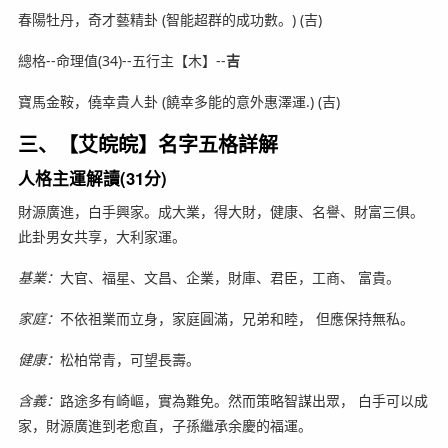
春陽牡丹，奇才藝精卦 (智能超群的成功數。) (吉)
總格--命理值(34)--五行主【木】--
吉
寶馬金鞍，僥幸貴人卦 (饒幸多能的意外惠澤運.) (吉)
三、【艾皖皖】名字五格詳解
人格主運解讀(31分)
財源廣進，白手興家。成大業，得大財，健康、名譽、財富三俱。
此卦男女共享，大利家運。
基業：
大官、福星、文昌、企業，財庫、君臣，工商、 富貴。
家庭：
不依祖業而立身，家庭圓滿，兄弟和睦， 但應保持無私。
健康：
松柏常青，可望長壽。
含義：
路途多有崎嶇，實為難免。然而策略智謀出眾， 白手可以成
家，財源廣進到老愈直，子孫繼承余慶的福運。