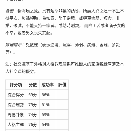
含義：
物將壞之象。具有短命非業的誘導，所謂大兇之運一不生不
得平安，災禍頻臨，為如意，陷于逆境。或導至病弱，短命，非
業，破滅，不能支持一家者。或幼時別親， 而陷困苦或者嘆子女的
不幸。或者男女喪失其配。
數理暗示：
兇數運（表示逆境、沉浮、薄弱、病難、困難、多災
等）。
注：社交運基于外格與人格數理關系可推斷人的家族親緣厚薄及本
人社交運的優劣。
評分項
分數
成功率
評價
綜合得分
69分
66%
綜合運勢
75分
61%
周易卦象
74分
63%
人格主運
76分
64%