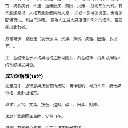
苦，或者病弱，不遇，遭難廢疾，貧困，災難， 孤獨甚至刑罰。有
不測遇兇禍，人格有此數者則為大兇， 即或一身得免災害。也難免
配偶喪失。有缺子這嘆。 實為人生最大惡運但在例外的怪杰，富豪
能出此數者。
數理暗示：
兇數運（表示逆境、沉浮、薄弱、病難、困難、多災
等）。
注：基礎運基于人格與地格之數理關系，為基礎運，由此可推斷人
的基礎穩妥與否。
成功運解讀(19分)
充滿鬼才，憑智慧與技藝有所成就，自作聰明，易招不幸，屬奇謀
奇格，此卦出怪杰。
基業：
大官、文昌、技藝、進財、學士、田產、財庫。
家庭：
家庭圓滿和睦，安寧自在。
健康：
可能健全長壽、先天五行不和者不遇。