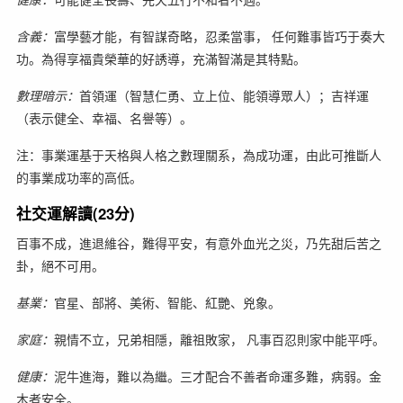
含義：
富學藝才能，有智謀奇略，忍柔當事， 任何難事皆巧于奏大
功。為得享福貴榮華的好誘導，充滿智滿是其特點。
數理暗示：
首領運（智慧仁勇、立上位、能領導眾人）；吉祥運
（表示健全、幸福、名譽等）。
注：事業運基于天格與人格之數理關系，為成功運，由此可推斷人
的事業成功率的高低。
社交運解讀(23分)
百事不成，進退維谷，難得平安，有意外血光之災，乃先甜后苦之
卦，絕不可用。
基業：
官星、部將、美術、智能、紅艷、兇象。
家庭：
親情不立，兄弟相隱，離祖敗家， 凡事百忍則家中能平呼。
健康：
泥牛進海，難以為繼。三才配合不善者命運多難，病弱。金
木者安全。